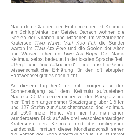
Nach dem Glauben der Einheimischen ist Kelimutu
ein Schlupfwinkel der Geister. Danach wohnen die
Seelen der Knaben und Mädchen im verzauberten
Kratersee
Tiwu Nuwa Muri Koo Fai
, die Sünder
warten im
Tiwu Ata Polo
und die Seelen der Alten
und Weisen ruhen im
Tiwu Ata Bupu
. Der Name
Kelimutu selbst bedeutet in der lokalen Sprache 'keli'
='Berg' und 'mutu'='kochend'. Eine abschließende
wissenschaftliche Erklärung für den oft abrupten
Farbwechsel gibt es noch nicht
An diesem Tag heißt es früh morgens für den
Sonnenaufgang auf dem Kelimutu aufzustehen.
Nach ca. 30 Minuten erreichen wir den Parkplatz und
hier führt ein angenehmer Spaziergang über 1,5 km
und 127 Stufen zur Aussichtsterrasse des Kelimutu
auf 1690 meter Höhe. Von hier hat man einen
wunderbaren Blick auf alle drei verschiedenfarbigen
Kraterseen des Kelimutu und die umliegende
Landschaft. Inmitten dieser Mondlandschaft sehen
die Farben der Seen spektakulär aus. Es ist immer