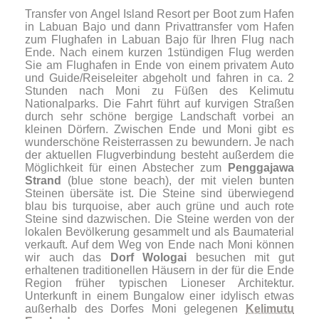
Transfer von Angel Island Resort per Boot zum Hafen
in Labuan Bajo und dann Privattransfer vom Hafen
zum Flughafen in Labuan Bajo für Ihren Flug nach
Ende. Nach einem kurzen 1stündigen Flug werden
Sie am Flughafen in Ende von einem privatem Auto
und Guide/Reiseleiter abgeholt und fahren in ca. 2
Stunden nach Moni zu Füßen des Kelimutu
Nationalparks. Die Fahrt führt auf kurvigen Straßen
durch sehr schöne bergige Landschaft vorbei an
kleinen Dörfern. Zwischen Ende und Moni gibt es
wunderschöne Reisterrassen zu bewundern. Je nach
der aktuellen Flugverbindung besteht außerdem die
Möglichkeit für einen Abstecher zum
Penggajawa
Strand
(blue stone beach), der mit vielen bunten
Steinen übersäte ist. Die Steine sind überwiegend
blau bis turquoise, aber auch grüne und auch rote
Steine sind dazwischen. Die Steine werden von der
lokalen Bevölkerung gesammelt und als Baumaterial
verkauft. Auf dem Weg von Ende nach Moni können
wir auch das
Dorf Wologai
besuchen mit gut
erhaltenen traditionellen Häusern in der für die Ende
Region früher typischen Lioneser Architektur.
Unterkunft in einem Bungalow einer idylisch etwas
außerhalb des Dorfes Moni gelegenen
Kelimutu